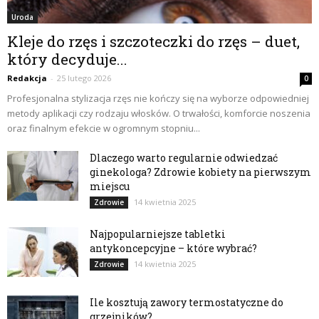
Uroda
Kleje do rzęs i szczoteczki do rzęs – duet,
który decyduje...
Redakcja
-
25 lutego 2026
0
Profesjonalna stylizacja rzęs nie kończy się na wyborze odpowiedniej
metody aplikacji czy rodzaju włosków. O trwałości, komforcie noszenia
oraz finalnym efekcie w ogromnym stopniu...
Dlaczego warto regularnie odwiedzać
ginekologa? Zdrowie kobiety na pierwszym
miejscu
14 kwietnia 2025
Zdrowie
Najpopularniejsze tabletki
antykoncepcyjne – które wybrać?
14 kwietnia 2025
Zdrowie
Ile kosztują zawory termostatyczne do
grzejników?