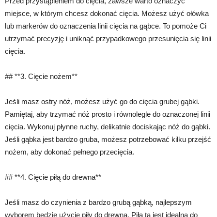
Przed przystąpieniem do cięcia, zawsze warto oznaczyć
miejsce, w którym chcesz dokonać cięcia. Możesz użyć ołówka
lub markerów do oznaczenia linii cięcia na gąbce. To pomoże Ci
utrzymać precyzję i uniknąć przypadkowego przesunięcia się linii
cięcia.
## **3. Cięcie nożem**
Jeśli masz ostry nóż, możesz użyć go do cięcia grubej gąbki.
Pamiętaj, aby trzymać nóż prosto i równolegle do oznaczonej linii
cięcia. Wykonuj płynne ruchy, delikatnie dociskając nóż do gąbki.
Jeśli gąbka jest bardzo gruba, możesz potrzebować kilku przejść
nożem, aby dokonać pełnego przecięcia.
## **4. Cięcie piłą do drewna**
Jeśli masz do czynienia z bardzo grubą gąbką, najlepszym
wyborem będzie użycie piły do drewna. Piła ta jest idealna do