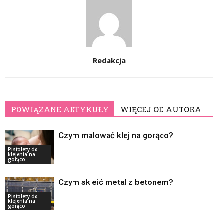
Redakcja
POWIĄZANE ARTYKUŁY
WIĘCEJ OD AUTORA
Czym malować klej na gorąco?
Pistolety do
klejenia na
gorąco
Czym skleić metal z betonem?
Pistolety do
klejenia na
gorąco