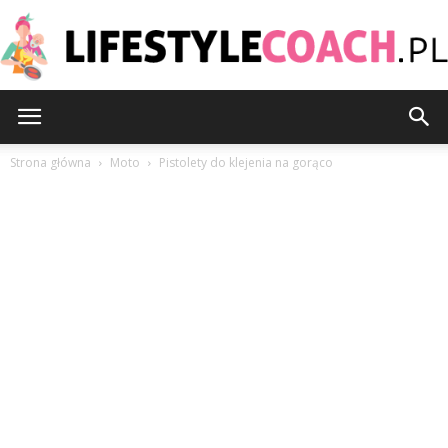
LifestyleCoach.pl
Strona główna
Moto
Pistolety do klejenia na gorąco