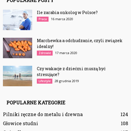
POPULARNE POSTY
Ile zarabia onkolog w Polsce?
16 marca 2020
Praca
Marchewka a odchudzanie, czyli związek
idealny!
17 marca 2020
Zdrowie
Czy wakacje z dziećmi muszą być
stresujące?
28 grudnia 2019
Lifestyle
POPULARNE KATEGORIE
Pilniki ręczne do metalu i drewna
124
Głowice studni
108