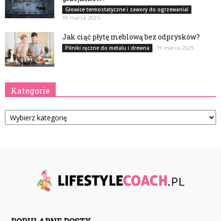
Głowice termostatyczne i zawory do ogrzewanial
19 marca 2025
Jak ciąć płytę meblową bez odprysków?
19 marca 2025
Pilniki ręczne do metalu i drewna
Kategorie
Kategorie