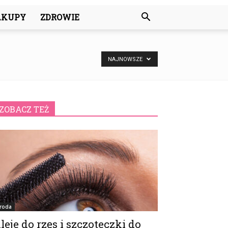
AKUPY
ZDROWIE
NAJNOWSZE
ZOBACZ TEŻ
roda
leje do rzęs i szczoteczki do