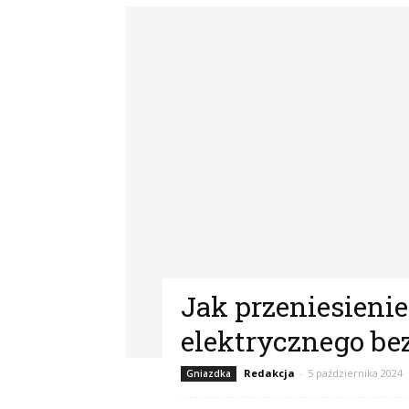
Jak przeniesieni
elektrycznego be
Redakcja
-
5 października 2024
Gniazdka