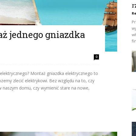
r
Re
Pr
wy
taż jednego gniazdka
wł
fi
0
 elektrycznego? Montaż gniazdka elektrycznego to
żemy zlecić elektrykowi. Bez względu na to, czy
w naszym domu, czy wymienić stare na nowe,