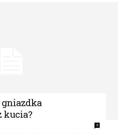
e gniazdka
z kucia?
0