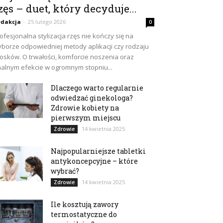
zęs – duet, który decyduje...
dakcja
-
25 lutego 2026
0
ofesjonalna stylizacja rzęs nie kończy się na
borze odpowiedniej metody aplikacji czy rodzaju
osków. O trwałości, komforcie noszenia oraz
nalnym efekcie w ogromnym stopniu...
Dlaczego warto regularnie
odwiedzać ginekologa?
Zdrowie kobiety na
pierwszym miejscu
14 kwietnia 2025
Zdrowie
Najpopularniejsze tabletki
antykoncepcyjne – które
wybrać?
14 kwietnia 2025
Zdrowie
Ile kosztują zawory
termostatyczne do