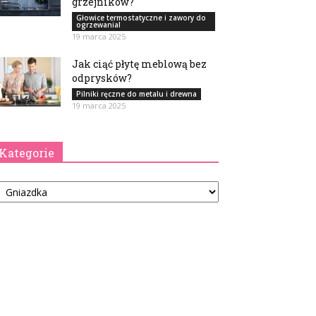
grzejników?
Głowice termostatyczne i zawory do
ogrzewanial
19 marca 2025
Jak ciąć płytę meblową bez
odprysków?
Pilniki ręczne do metalu i drewna
19 marca 2025
Kategorie
tegorie