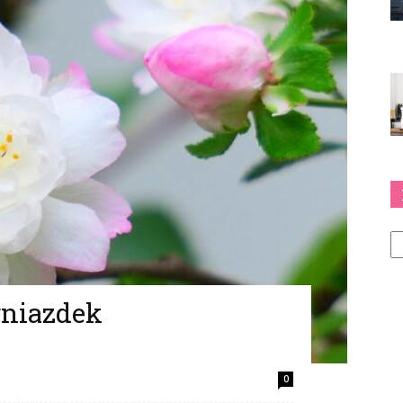
Ka
 gniazdek
0