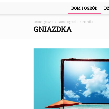
DOM I OGRÓD
DZ
Strona główna
Dom i ogród
Gniazdka
GNIAZDKA